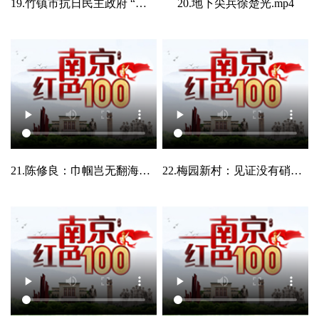
19.竹镇市抗日民主政府 “小上海”燃起六合抗日烽火.mp4
20.地下尖兵徐楚光.mp4
21.陈修良：巾帼岂无翻海鲸.mp4
22.梅园新村：见证没有硝烟的战争.mp4