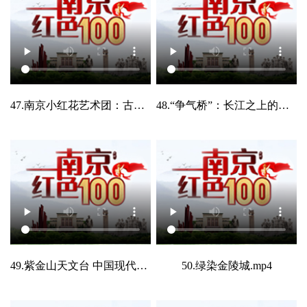
47.南京小红花艺术团：古都绽放的艺术之花.mp4
48.“争气桥”：长江之上的中国脊梁.mp4
49.紫金山天文台 中国现代天文的摇篮.mp4
50.绿染金陵城.mp4