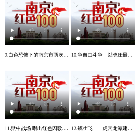
9.白色恐怖下的南京市两次党代会.mp4
10.争自由斗争，以晓庄最好 2.mp4
11.狱中战场 唱出红色囚歌.mp4
12.钱壮飞——虎穴龙潭建奇功.mp4