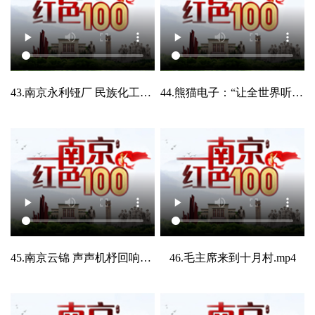
43.南京永利铔厂 民族化工的丰碑.mp4
44.熊猫电子：“让全世界听到我们的声音”.mp4
45.南京云锦 声声机杼回响千年.mp4
46.毛主席来到十月村.mp4