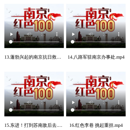
13.蓬勃兴起的南京抗日救亡运动.mp4
14.八路军驻南京办事处.mp4
15.东进！打到苏南敌后去.mp4
16.红色李巷 挑起重担.mp4