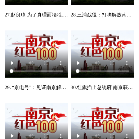
27.赵良璋 为了真理而牺牲.mp4
28.三浦战役：打响解放南京前哨战.mp4
29. “京电号”：见证南京解放的“渡江第一船”.mp4
30.红旗插上总统府 南京获新生.mp4