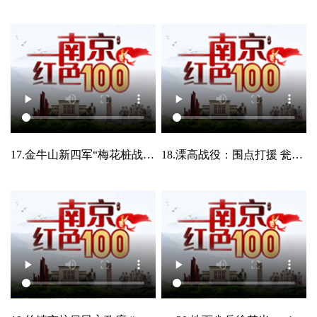
17.金牛山新四军“梅花桩战术”大破日军.mp4
18.溧高战役：围点打援 瓮中捉鳖.mp4